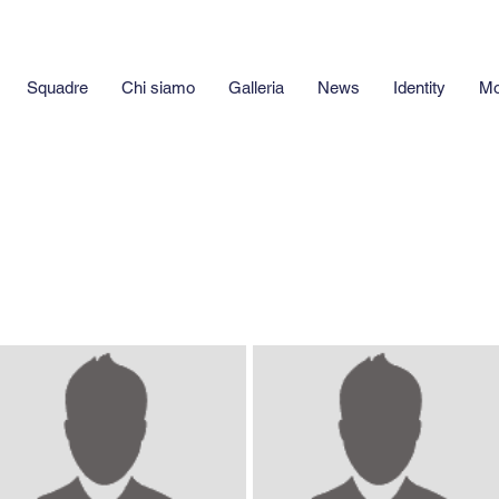
Squadre
Chi siamo
Galleria
News
Identity
Mo
all