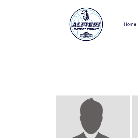
Home
aquil. sm